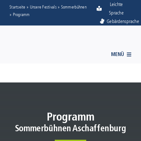
Zum
Visuelle
Leichte
Startseite
»
Unsere Festivals
»
Sommerbühnen
Sprache
Inhalt
Assistenzsoftware
»
Programm
Gebärdensprache
springen
öffnen.
MENÜ
ÜBER UNS
STADTTHEATER
Programm
STÄDTISCHE MUSIKSCHULE
Sommerbühnen Aschaffenburg
UNSERE FESTIVALS