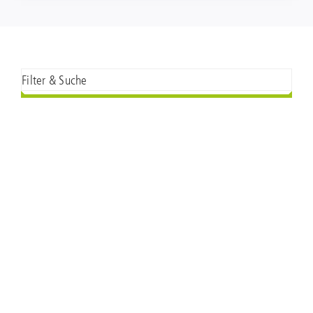
Filter & Suche
© Stadt Aschaffenburg – Kulturamt. Alle Rechte vorbehalten.
Impressum
|
Datenschutz
|
AGB
|
Cookie Settings