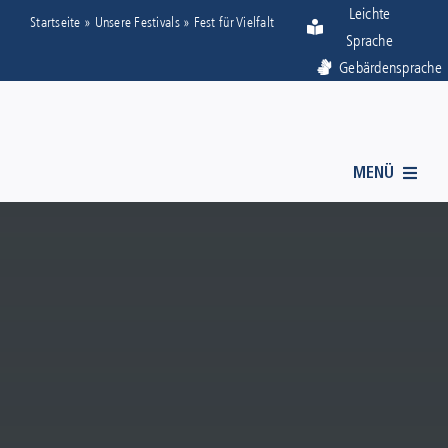
Zum
Visuelle
Leichte
Startseite
»
Unsere Festivals
»
Fest für Vielfalt
Sprache
Inhalt
Assistenzsoftware
Gebärdensprache
springen
öffnen.
MENÜ
ÜBER UNS
STADTTHEATER
STÄDTISCHE MUSIKSCHULE
UNSERE FESTIVALS