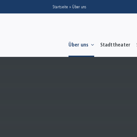
Zum
Visuelle
Startseite
»
Über uns
Inhalt
Assistenzsoftware
springen
öffnen.
Mit
der
Über uns
Stadttheater
Tastatur
erreichbar
über
ALT
+
1