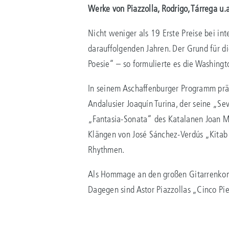
Werke von Piazzolla, Rodrigo, Tárrega u.a
Nicht weniger als 19 Erste Preise bei i
darauffolgenden Jahren. Der Grund für di
Poesie“ – so formulierte es die Washingt
In seinem Aschaffenburger Programm präs
Andalusier Joaquín Turina, der seine „S
„Fantasia-Sonata“ des Katalanen Joan Ma
Klängen von José Sánchez-Verdús „Kitab 
Rhythmen.
Als Hommage an den großen Gitarrenkomp
Dagegen sind Astor Piazzollas „Cinco Pie