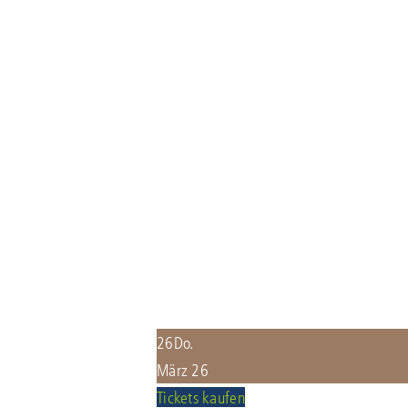
26
Do.
März 26
Tickets kaufen