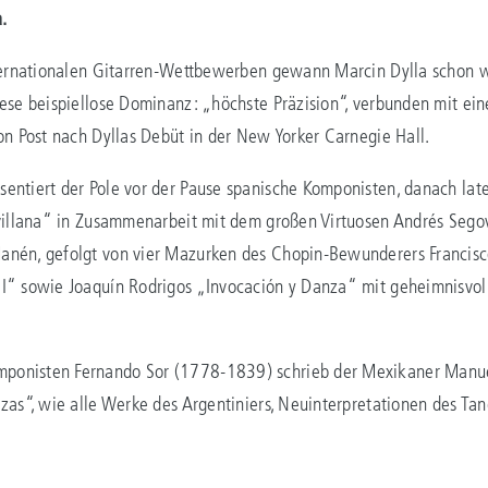
.
nternationalen Gitarren-Wettbewerben gewann Marcin Dylla schon 
ese beispiellose Dominanz: „höchste Präzision“, verbunden mit ein
on Post nach Dyllas Debüt in der New Yorker Carnegie Hall.
entiert der Pole vor der Pause spanische Komponisten, danach lat
evillana“ in Zusammenarbeit mit dem großen Virtuosen Andrés Sego
nén, gefolgt von vier Mazurken des Chopin-Bewunderers Francisco 
I“ sowie Joaquín Rodrigos „Invocación y Danza“ mit geheimnisvol
onisten Fernando Sor (1778-1839) schrieb der Mexikaner Manuel
zas“, wie alle Werke des Argentiniers, Neuinterpretationen des Tan