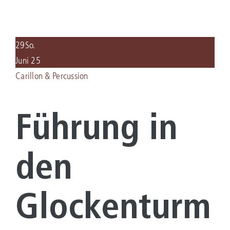
KULTURLEBEN
29
So.
SERVICE
Juni 25
Carillon & Percussion
KONTAKT
Führung in
den
Glockenturm